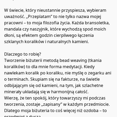
W świecie, który nieustannie przyspiesza, wybieram 
uważność. „Przeplatam” to nie tylko nazwa mojej 
pracowni – to moja filozofia życia. Każda bransoletka, 
mandala czy naszyjnik, które wychodzą spod moich 
dłoni, są efektem godzin cierpliwego łączenia 
szklanych koralików i naturalnych kamieni.
Dlaczego to robię?
Tworzenie biżuterii metodą bead weaving (tkania 
koralików) to dla mnie forma medytacji. Kiedy 
nawlekam koralik po koraliku, nie myślę o zegarku ani 
o terminach. Skupiam się na fakturze, na świetle 
odbijającym się od kamieni, na tym, jak szlachetne 
minerały układają się w harmonijną całość.
Wierzę, że ten spokój, który towarzyszy mi podczas 
tworzenia, zostaje „zapisany” w każdym przedmiocie. 
Dlatego moja biżuteria to coś więcej niż ozdoba – to 
przedmiot z duszą.