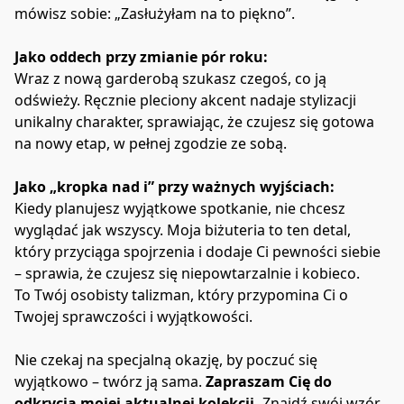
mówisz sobie: „Zasłużyłam na to piękno”.
Jako oddech przy zmianie pór roku:
Wraz z nową garderobą szukasz czegoś, co ją 
odświeży. Ręcznie pleciony akcent nadaje stylizacji 
unikalny charakter, sprawiając, że czujesz się gotowa 
na nowy etap, w pełnej zgodzie ze sobą.
Jako „kropka nad i” przy ważnych wyjściach:
Kiedy planujesz wyjątkowe spotkanie, nie chcesz 
wyglądać jak wszyscy. Moja biżuteria to ten detal, 
który przyciąga spojrzenia i dodaje Ci pewności siebie 
– sprawia, że czujesz się niepowtarzalnie i kobieco.
To Twój osobisty talizman, który przypomina Ci o 
Twojej sprawczości i wyjątkowości.
Nie czekaj na specjalną okazję, by poczuć się 
wyjątkowo – twórz ją sama. 
Zapraszam Cię do 
odkrycia mojej aktualnej kolekcji.
 Znajdź swój wzór, 